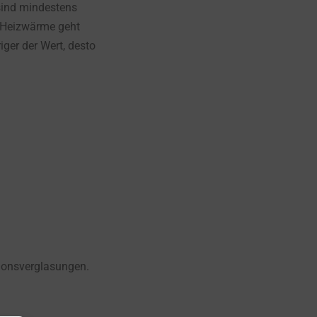
sind mindestens
r Heizwärme geht
ger der Wert, desto
ionsverglasungen.