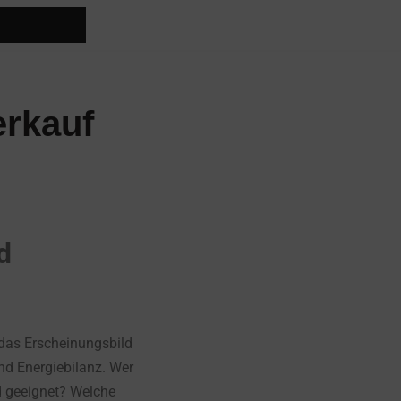
erkauf
d
das Erscheinungsbild
nd Energiebilanz. Wer
d geeignet? Welche