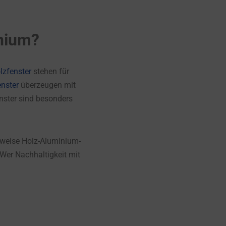
inium?
lzfenster
stehen für
enster
überzeugen mit
enster sind besonders
lsweise Holz-Aluminium-
Wer Nachhaltigkeit mit