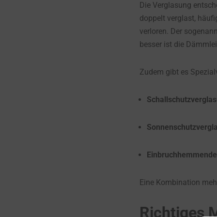
Die Verglasung entsch
doppelt verglast, häu
verloren. Der sogenann
besser ist die Dämmlei
Zudem gibt es Spezial
Schallschutzvergla
Sonnenschutzvergl
Einbruchhemmende 
Eine Kombination mehr
Richtiges 