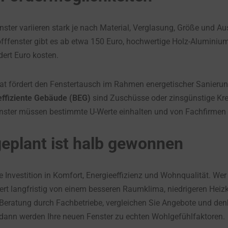
nster variieren stark je nach Material, Verglasung, Größe und 
offfenster gibt es ab etwa 150 Euro, hochwertige Holz-Alumini
ert Euro kosten.
at fördert den Fenstertausch im Rahmen energetischer Sanierun
effiziente Gebäude (BEG)
sind Zuschüsse oder zinsgünstige Kre
nster müssen bestimmte U-Werte einhalten und von Fachfirmen
geplant ist halb gewonnen
e Investition in Komfort, Energieeffizienz und Wohnqualität. Wer 
ert langfristig von einem besseren Raumklima, niedrigeren Heiz
 Beratung durch Fachbetriebe, vergleichen Sie Angebote und de
dann werden Ihre neuen Fenster zu echten Wohlgefühlfaktoren.