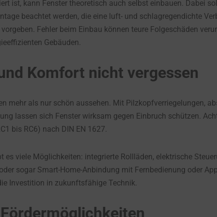
rt ist, kann Fenster theoretisch auch selbst einbauen. Dabei sol
ntage beachtet werden, die eine luft- und schlagregendichte V
 vorgeben. Fehler beim Einbau können teure Folgeschäden veru
ieeffizienten Gebäuden.
 und Komfort nicht vergessen
n mehr als nur schön aussehen. Mit Pilzkopfverriegelungen, ab
ung lassen sich Fenster wirksam gegen Einbruch schützen. Acht
C1 bis RC6) nach DIN EN 1627.
es viele Möglichkeiten: integrierte Rollläden, elektrische Steuer
oder sogar Smart-Home-Anbindung mit Fernbedienung oder App
ie Investition in zukunftsfähige Technik.
 Fördermöglichkeiten