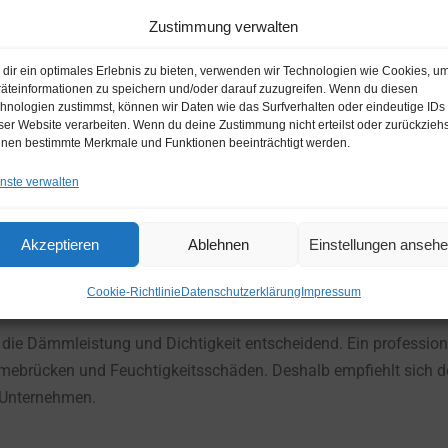
Zustimmung verwalten
teht das exakte Aufmaß. Fehler beim Messen führen zu Verzöge
dir ein optimales Erlebnis zu bieten, verwenden wir Technologien wie Cookies, u
Neubauten liefern die Planunterlagen meist exakte Angaben. Bei
äteinformationen zu speichern und/oder darauf zuzugreifen. Wenn du diesen
chbetrieben genommen werden. Alternativ bieten viele Fenster
hnologien zustimmst, können wir Daten wie das Surfverhalten oder eindeutige IDs
ser Website verarbeiten. Wenn du deine Zustimmung nicht erteilst oder zurückziehs
nen bestimmte Merkmale und Funktionen beeinträchtigt werden.
nste verwalten
 nicht nur Höhe und Breite, sondern auch die Wandstärke und ob 
ervorsprung handelt. Je exakter die Daten, desto reibungsloser 
Akzeptieren
Ablehnen
Einstellungen anseh
 Fachmann oder in Eigenleistu
Cookie-Richtlinie
Datenschutzerklärung
Impressum
 die Dämmleistung und Dichtigkeit entscheidend. Ein profession
mebrücken und Feuchtigkeitsschäden. Deshalb empfiehlt sich d
s Unternehmen.