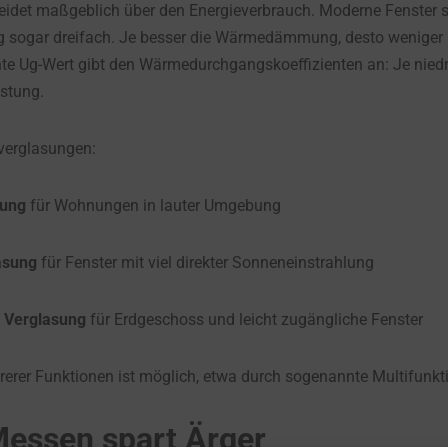
eidet maßgeblich über den Energieverbrauch. Moderne Fenster 
fig sogar dreifach. Je besser die Wärmedämmung, desto wenige
te Ug-Wert gibt den Wärmedurchgangskoeffizienten an: Je niedri
stung.
verglasungen:
sung
für Wohnungen in lauter Umgebung
asung
für Fenster mit viel direkter Sonneneinstrahlung
Verglasung
für Erdgeschoss und leicht zugängliche Fenster
erer Funktionen ist möglich, etwa durch sogenannte Multifunkt
Messen spart Ärger