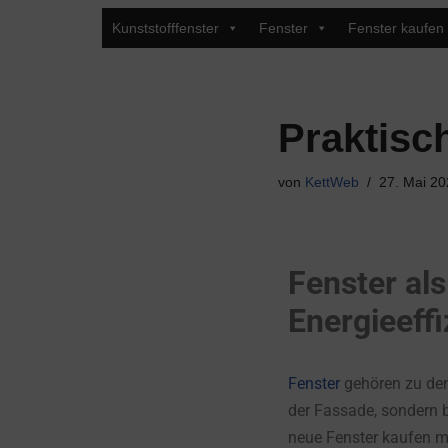
Kunststofffenster
Fenster
Fenster kaufen
Zum
Inhalt
springen
Praktisc
von
KettWeb
27. Mai 20
Fenster al
Energieeffi
Fenster
gehören zu den
der Fassade, sondern b
neue Fenster kaufen mö