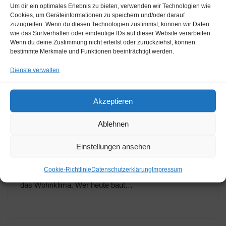
Um dir ein optimales Erlebnis zu bieten, verwenden wir Technologien wie
Cookies, um Geräteinformationen zu speichern und/oder darauf
zuzugreifen. Wenn du diesen Technologien zustimmst, können wir Daten
wie das Surfverhalten oder eindeutige IDs auf dieser Website verarbeiten.
Wenn du deine Zustimmung nicht erteilst oder zurückziehst, können
bestimmte Merkmale und Funktionen beeinträchtigt werden.
Wohlfühlfaktor Fenster: Wie
Dienste verwalten
Dämmung, Dichtung und Design
zusammenwirken
Akzeptieren
von
KettWeb
27. Mai 2025
Ablehnen
Fenster als Wohlfühlgaranten – mehr als nur
Einstellungen ansehen
Lichtspender Fenster sind weit mehr als nur Öffnungen
für Licht und Luft. Sie verbinden Innen- und Außenwelt,
Cookie-Richtlinie
Datenschutzerklärung
Impressum
prägen die Architektur und beeinflussen entscheidend
das Wohnklima. Wer heute baut…