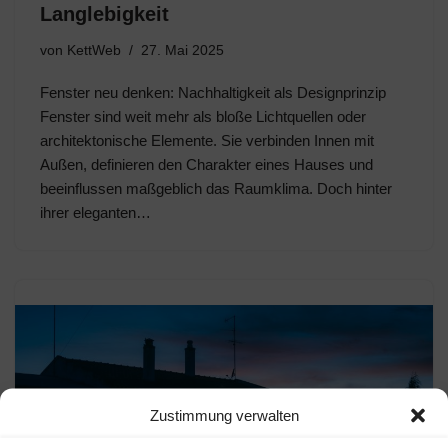
Langlebigkeit
von
KettWeb
27. Mai 2025
Fenster neu denken: Nachhaltigkeit als Designprinzip
Fenster sind weit mehr als bloße Lichtquellen oder
architektonische Elemente. Sie verbinden Innen mit
Außen, definieren den Charakter eines Hauses und
beeinflussen maßgeblich das Raumklima. Doch hinter
ihrer eleganten…
Zustimmung verwalten