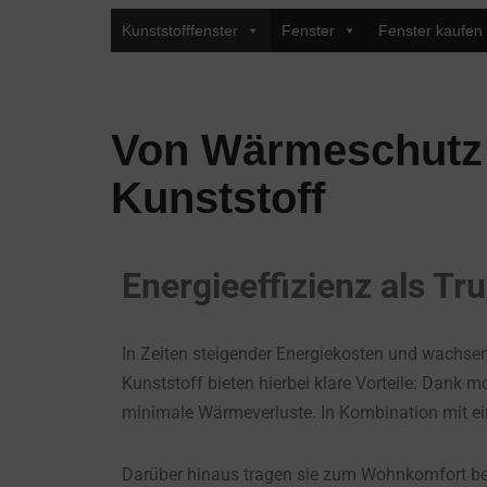
Kunststofffenster
Fenster
Fenster kaufen
Zum
Inhalt
springen
Von Wärmeschutz b
Kunststoff
Energieeffizienz als T
In Zeiten steigender Energiekosten und wach
Kunststoff bieten hierbei klare Vorteile: Dank
minimale Wärmeverluste. In Kombination mit ei
Darüber hinaus tragen sie zum Wohnkomfort bei