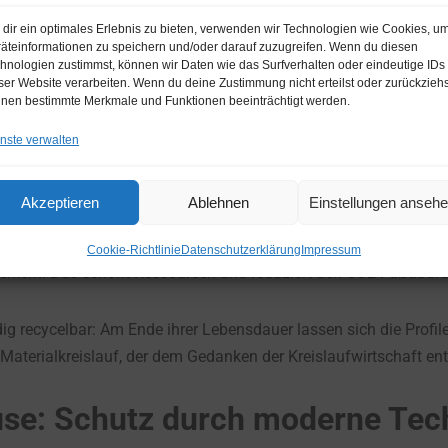
ten. Die witterungsbeständigen Oberflächen trotzen Sonne, Regen
dir ein optimales Erlebnis zu bieten, verwenden wir Technologien wie Cookies, u
äteinformationen zu speichern und/oder darauf zuzugreifen. Wenn du diesen
hnologien zustimmst, können wir Daten wie das Surfverhalten oder eindeutige IDs
ser Website verarbeiten. Wenn du deine Zustimmung nicht erteilst oder zurückziehs
e Kunststofffenster: Eine Lebensdauer von 30 bis 40 Jahren is
nen bestimmte Merkmale und Funktionen beeinträchtigt werden.
ür Stabilität und Sicherheit.
nste verwalten
ycling im Fokus
Akzeptieren
Ablehnen
Einstellungen anseh
energieeffizient, sondern punkten auch ökologisch. Viele Herstel
Cookie-Richtlinie
Datenschutzerklärung
Impressum
terkern. Das schont Ressourcen und reduziert den CO2-Fußabdru
ig recycelbar: Am Ende ihrer Lebensdauer lassen sich die Profile
 Materialkreislauf, der dem Gedanken der Kreislaufwirtschaft ent
ause: Schutz durch moderne Tec