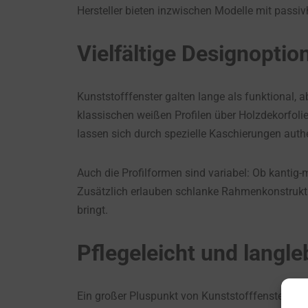
Hersteller bieten inzwischen Modelle mit passi
Vielfältige Designoptio
Kunststofffenster galten lange als funktional, a
klassischen weißen Profilen über Holzdekorfoli
lassen sich durch spezielle Kaschierungen auth
Auch die Profilformen sind variabel: Ob kanti
Zusätzlich erlauben schlanke Rahmenkonstrukti
bringt.
Pflegeleicht und langl
Ein großer Pluspunkt von Kunststofffenstern ist 