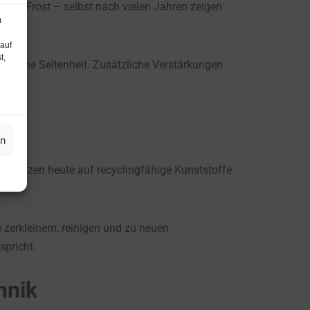
 und Frost – selbst nach vielen Jahren zeigen
m
 auf
t,
t keine Seltenheit. Zusätzliche Verstärkungen
en
ler setzen heute auf recyclingfähige Kunststoffe
ck.
 zerkleinern, reinigen und zu neuen
spricht.
hnik