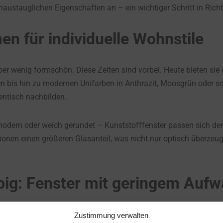
vhaustauglichen Eigenschaften an – ein wichtiger Schritt in Ric
nen für individuelle Wohnstile
ber wenig formschön. Diese Zeiten sind vorbei. Heute bieten sie 
en bis hin zu modernen Unifarben in Anthrazit, Moosgrün oder so
entisch nachbilden.
g-modern oder weich gerundet – Kunststofffenster passen sich 
onen einen größeren Glasanteil, was nicht nur optisch überzeu
ebig: Fenster mit geringem Auf
ihre Pflegeleichtigkeit. Anders als
Holzfenster
benötigen sie kei
Zustimmung verwalten