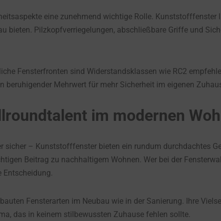
eitsaspekte eine zunehmend wichtige Rolle. Kunststofffenster
u bieten. Pilzkopfverriegelungen, abschließbare Griffe und Si
che Fensterfronten sind Widerstandsklassen wie RC2 empfehlensw
in beruhigender Mehrwert für mehr Sicherheit im eigenen Zuhau
Allroundtalent im modernen Wo
oder sicher – Kunststofffenster bieten ein rundum durchdachtes 
ichtigen Beitrag zu nachhaltigem Wohnen. Wer bei der Fensterwahl 
ge Entscheidung.
bauten Fensterarten im Neubau wie in der Sanierung. Ihre Vielse
 das in keinem stilbewussten Zuhause fehlen sollte.