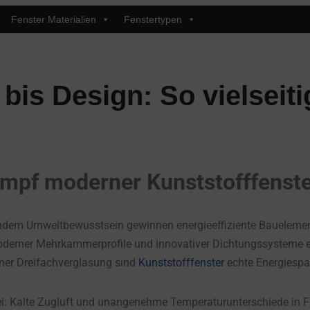
Fenster Materialien
Fenstertypen
is Design: So vielseiti
rumpf moderner Kunststofffenst
sendem Umweltbewusstsein gewinnen energieeffiziente Bauelem
 moderner Mehrkammerprofile und innovativer Dichtungssysteme e
ner Dreifachverglasung sind
Kunststofffenster
echte Energiespar
: Kalte Zugluft und unangenehme Temperaturunterschiede in Fe