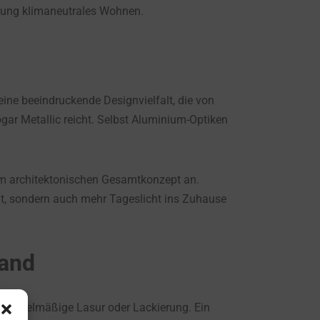
htung klimaneutrales Wohnen.
eine beeindruckende Designvielfalt, die von
gar Metallic reicht. Selbst Aluminium-Optiken
dem architektonischen Gesamtkonzept an.
gt, sondern auch mehr Tageslicht ins Zuhause
wand
ne regelmäßige Lasur oder Lackierung. Ein