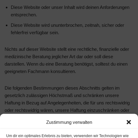
Diese Website oder unser Inhalt wird deinen Anforderungen
entsprechen.
Diese Website wird ununterbrochen, zeitnah, sicher oder
fehlerfrei verfügbar sein.
Nichts auf dieser Website stellt eine rechtliche, finanzielle oder
medizinische Beratung jeglicher Art dar oder soll diese
darstellen. Wenn du eine Beratung benötigst, solltest du einen
geeigneten Fachmann konsultieren.
Die folgenden Bestimmungen dieses Abschnitts gelten im
gesetzlich zulässigen Höchstmaß und schränken unsere
Haftung in Bezug auf Angelegenheiten, die für uns rechtswidrig
oder rechtswidrig wären, unsere Haftung einzuschränken oder
auszuschließen, nicht ein oder aus. In keinem Fall haften wir für
Zustimmung verwalten
direkte oder indirekte Schäden (einschließlich Schäden für
entgangenen Gewinn oder Umsatz, Verlust oder Beschädigung
Um dir ein optimales Erlebnis zu bieten, verwenden wir Technologien wie