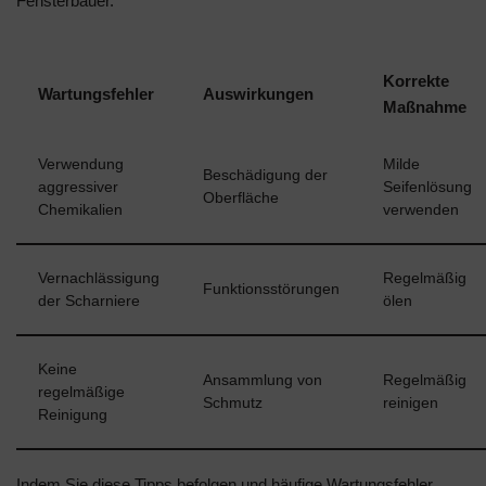
Fensterbauer.
Korrekte
Wartungsfehler
Auswirkungen
Maßnahme
Verwendung
Milde
Beschädigung der
aggressiver
Seifenlösung
Oberfläche
Chemikalien
verwenden
Vernachlässigung
Regelmäßig
Funktionsstörungen
der Scharniere
ölen
Keine
Ansammlung von
Regelmäßig
regelmäßige
Schmutz
reinigen
Reinigung
Indem Sie diese Tipps befolgen und häufige Wartungsfehler