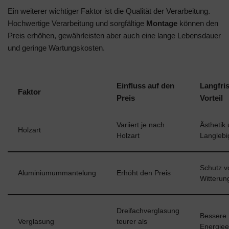
Ein weiterer wichtiger Faktor ist die Qualität der Verarbeitung.
Hochwertige Verarbeitung und sorgfältige
Montage
können den
Preis erhöhen, gewährleisten aber auch eine lange Lebensdauer
und geringe Wartungskosten.
Einfluss auf den
Langfris
Faktor
Preis
Vorteil
Variiert je nach
Ästhetik
Holzart
Holzart
Langlebi
Schutz v
Aluminiumummantelung
Erhöht den Preis
Witterun
Dreifachverglasung
Bessere
Verglasung
teurer als
Energieef