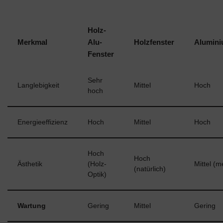
Holz-
Merkmal
Alu-
Holzfenster
Alumini
Fenster
Sehr
Langlebigkeit
Mittel
Hoch
hoch
Energieeffizienz
Hoch
Mittel
Hoch
Hoch
Hoch
Ästhetik
(Holz-
Mittel (m
(natürlich)
Optik)
Wartung
Gering
Mittel
Gering