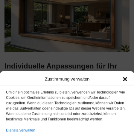
Individuelle Anpassungen für Ihr
Zuhause
Zustimmung verwalten
Um dir ein optimales Erlebnis zu bieten, verwenden wir Technologien wie
Holz-Alu-Fenster ermöglichen nicht nur eine Anpassung an die
Cookies, um Geräteinformationen zu speichern und/oder darauf
äußere Gestaltung des Hauses, sondern auch eine individuelle
zuzugreifen. Wenn du diesen Technologien zustimmst, können wir Daten
Anpassung an die Bedürfnisse und den Stil der Hausbesitzer.
wie das Surfverhalten oder eindeutige IDs auf dieser Website verarbeiten.
Wenn du deine Zustimmung nicht erteilst oder zurückziehst, können
Maßgeschneiderte Fenster
können in verschiedenen Größen,
bestimmte Merkmale und Funktionen beeinträchtigt werden.
Formen und Öffnungsarten hergestellt werden, um perfekt in die
Architektur des Hauses zu passen.
Dienste verwalten